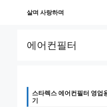
컨
텐
살며 사랑하며
츠
로
건
너
뛰
에어컨필터
기
스타렉스 에어컨필터 영업용
기