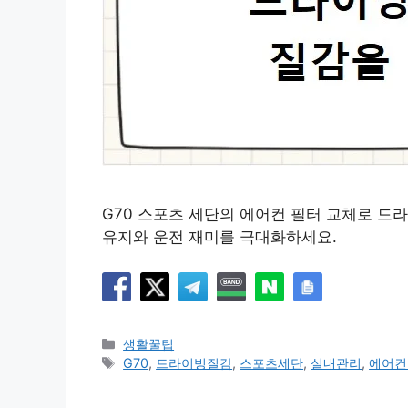
G70 스포츠 세단의 에어컨 필터 교체로 드라
유지와 운전 재미를 극대화하세요.
카
생활꿀팁
테
태
G70
,
드라이빙질감
,
스포츠세단
,
실내관리
,
에어컨
고
그
리