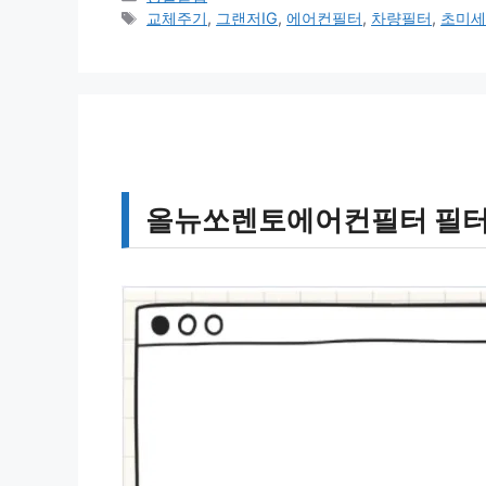
테
태
교체주기
,
그랜저IG
,
에어컨필터
,
차량필터
,
초미
고
그
리
올뉴쏘렌토에어컨필터 필터