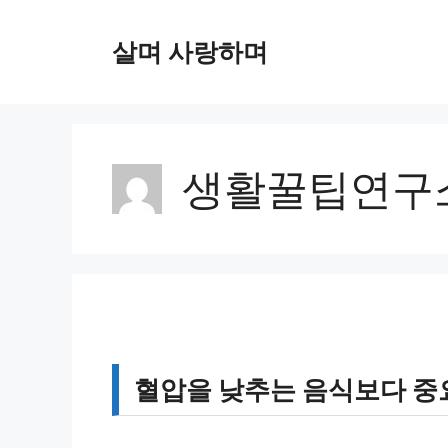
컨
텐
살며 사랑하며
츠
로
건
너
뛰
생활꿀팁연구
기
혈압을 낮추는 음식보다 중