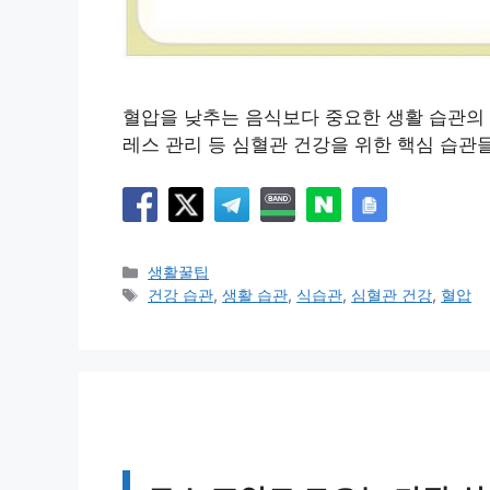
혈압을 낮추는 음식보다 중요한 생활 습관의 
레스 관리 등 심혈관 건강을 위한 핵심 습관
카
생활꿀팁
테
태
건강 습관
,
생활 습관
,
식습관
,
심혈관 건강
,
혈압
고
그
리