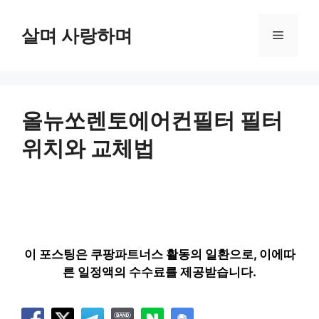
컨
텐
살며 사랑하며
메
츠
로
뉴
건
너
뛰
올뉴쏘렌토에어컨필터 필터
기
위치와 교체법
이 포스팅은 쿠팡파트너스 활동의 일환으로, 이에따
른 일정액의 수수료를 제공받습니다.