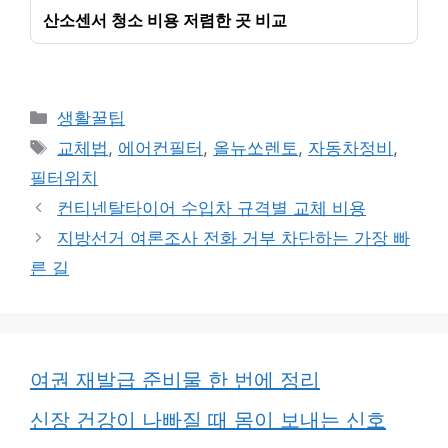
산소센서 청소 비용 저렴한 곳 비교
카
생활꿀팁
테
태
교체법
,
에어컨필터
,
올뉴쏘렌토
,
자동차정비
,
고
그
필터위치
리
컨티넨탈타이어 수입차 규격별 교체 비용
지방선거 여론조사 전화 거부 차단하는 가장 빠
른 길
여권 재발급 준비물 한 번에 정리
신장 건강이 나빠질 때 몸이 보내는 신호