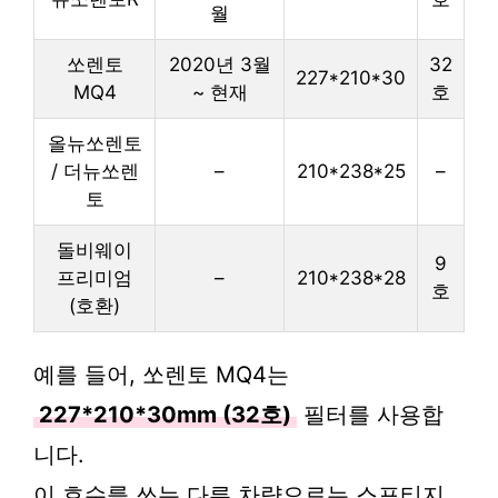
월
쏘렌토
2020년 3월
32
227*210*30
MQ4
~ 현재
호
올뉴쏘렌토
/ 더뉴쏘렌
–
210*238*25
–
토
돌비웨이
9
프리미엄
–
210*238*28
호
(호환)
예를 들어, 쏘렌토 MQ4는
227*210*30mm (32호)
필터를 사용합
니다.
이 호수를 쓰는 다른 차량으로는 스포티지