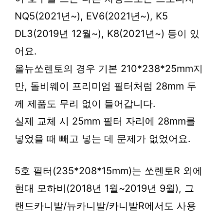
NQ5(2021년~), EV6(2021년~), K5
DL3(2019년 12월~), K8(2021년~) 등이 있
어요.
올뉴쏘렌토의 경우 기본 210*238*25mm지
만, 돌비웨이 프리미엄 필터처럼 28mm 두
께 제품도 무리 없이 들어갑니다.
실제 교체 시 25mm 필터 자리에 28mm를
넣었을 때 빼고 넣는 데 문제가 없었어요.
5호 필터(235*208*15mm)는 쏘렌토R 외에
현대 모하비(2018년 1월~2019년 9월), 그
랜드카니발/뉴카니발/카니발R에서도 사용