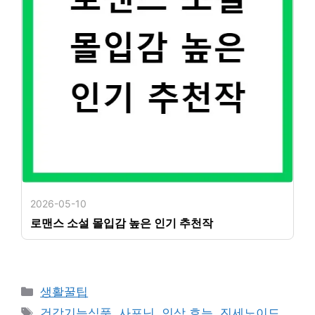
2026-05-10
로맨스 소설 몰입감 높은 인기 추천작
카
생활꿀팁
테
태
건강기능식품
,
사포닌
,
인삼 효능
,
진세노이드
,