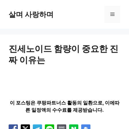
컨
텐
살며 사랑하며
메
츠
로
뉴
건
너
뛰
진세노이드 함량이 중요한 진
기
짜 이유는
이 포스팅은 쿠팡파트너스 활동의 일환으로, 이에따
른 일정액의 수수료를 제공받습니다.