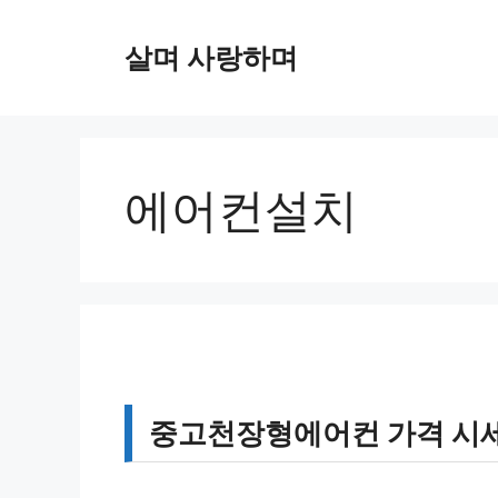
컨
텐
살며 사랑하며
츠
로
건
너
뛰
에어컨설치
기
중고천장형에어컨 가격 시세