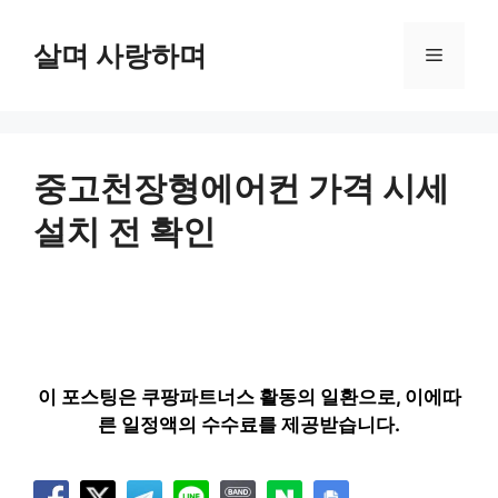
컨
텐
살며 사랑하며
메
츠
로
뉴
건
너
뛰
중고천장형에어컨 가격 시세
기
설치 전 확인
이 포스팅은 쿠팡파트너스 활동의 일환으로, 이에따
른 일정액의 수수료를 제공받습니다.