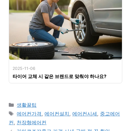
2025-11-06
타이어 교체 시 같은 브랜드로 맞춰야 하나요?
카
생활꿀팁
테
태
에어컨가격
,
에어컨설치
,
에어컨시세
,
중고에어
고
그
컨
,
천장형에어컨
리