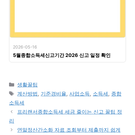
2026-05-16
5월종합소득세신고기간 2026 신고 일정 확인
카
생활꿀팁
테
태
계산방법
,
기준경비율
,
사업소득
,
소득세
,
종합
고
그
소득세
리
프리랜서종합소득세 세금 줄이는 신고 꿀팁 정
리
연말정산간소화 자료 조회부터 제출까지 쉽게