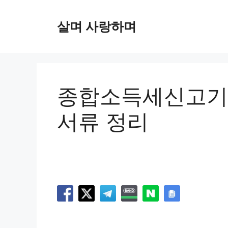
컨
텐
살며 사랑하며
츠
로
건
너
뛰
종합소득세신고기간
기
서류 정리