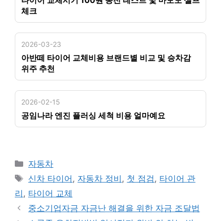
타이어 교체시기 100원 동전 테스트 및 마모도 셀프
체크
2026-03-23
아반떼 타이어 교체비용 브랜드별 비교 및 승차감
위주 추천
2026-02-15
공임나라 엔진 플러싱 세척 비용 얼마예요
카
자동차
테
태
신차 타이어
,
자동차 정비
,
첫 점검
,
타이어 관
고
그
리
,
타이어 교체
리
중소기업자금 자금난 해결을 위한 자금 조달법