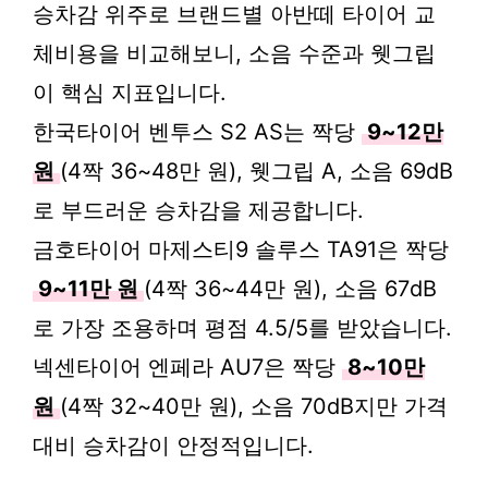
승차감 위주로 브랜드별 아반떼 타이어 교
체비용을 비교해보니, 소음 수준과 웻그립
이 핵심 지표입니다.
한국타이어 벤투스 S2 AS는 짝당
9~12만
원
(4짝 36~48만 원), 웻그립 A, 소음 69dB
로 부드러운 승차감을 제공합니다.
금호타이어 마제스티9 솔루스 TA91은 짝당
9~11만 원
(4짝 36~44만 원), 소음 67dB
로 가장 조용하며 평점 4.5/5를 받았습니다.
넥센타이어 엔페라 AU7은 짝당
8~10만
원
(4짝 32~40만 원), 소음 70dB지만 가격
대비 승차감이 안정적입니다.