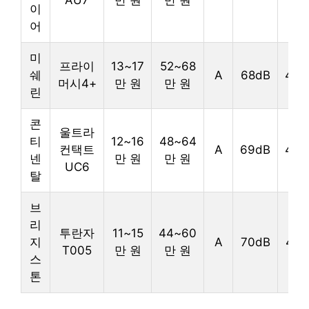
AU7
만 원
만 원
이
어
미
프라이
13~17
52~68
쉐
A
68dB
4.6/
머시4+
만 원
만 원
린
콘
울트라
티
12~16
48~64
컨택트
A
69dB
4.4/
넨
만 원
만 원
UC6
탈
브
리
투란자
11~15
44~60
지
A
70dB
4.2/
T005
만 원
만 원
스
톤