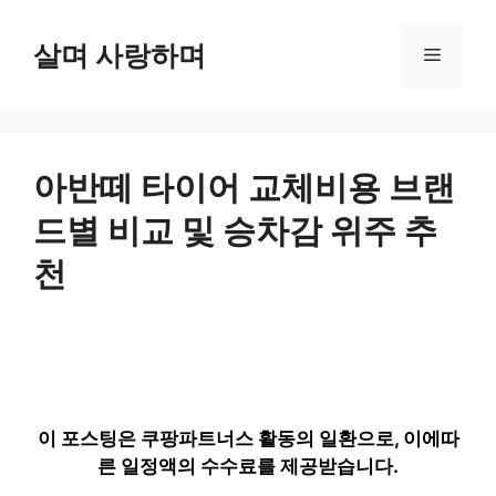
컨
텐
살며 사랑하며
메
츠
로
뉴
건
너
뛰
아반떼 타이어 교체비용 브랜
기
드별 비교 및 승차감 위주 추
천
이 포스팅은 쿠팡파트너스 활동의 일환으로, 이에따
른 일정액의 수수료를 제공받습니다.