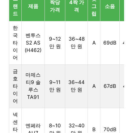
짝당
4짝 가
랜
제품
그
소음
평
가격
격
드
립
한
국
벤투스
9~12
36~48
타
S2 AS
A
69dB
4.4/
만 원
만 원
이
(H462)
어
금
마제스
호
티9 솔
9~11
36~44
타
A
67dB
4.5/
루스
만 원
만 원
이
TA91
어
넥
센
엔페라
8~10
32~40
타
B
70dB
4/5