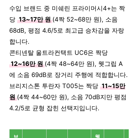
수입 브랜드 중 미쉐린 프라이머시4+는 짝
당
13~17만 원
(4짝 52~68만 원), 소음
68dB, 평점 4.6/5로 최고급 승차감을 자랑
합니다.
콘티넨탈 울트라컨택트 UC6은 짝당
12~16만 원
(4짝 48~64만 원), 웻그립 A
에 소음 69dB로 장거리 주행에 적합합니다.
브리지스톤 투란자 T005는 짝당
11~15만
원
(4짝 44~60만 원), 소음 70dB지만 평점
4.2/5로 균형 잡힌 선택지입니다.
브
웻