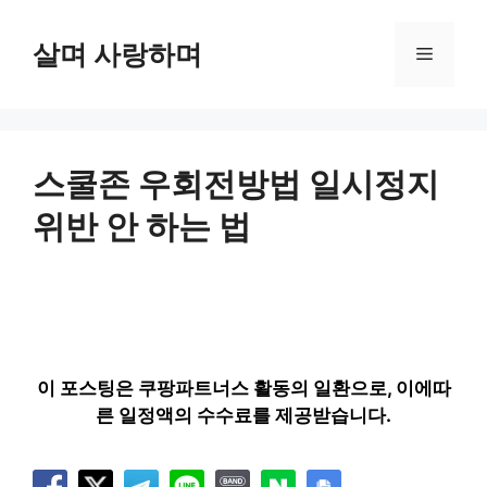
컨
텐
살며 사랑하며
메
츠
로
뉴
건
너
뛰
스쿨존 우회전방법 일시정지
기
위반 안 하는 법
이 포스팅은 쿠팡파트너스 활동의 일환으로, 이에따
른 일정액의 수수료를 제공받습니다.