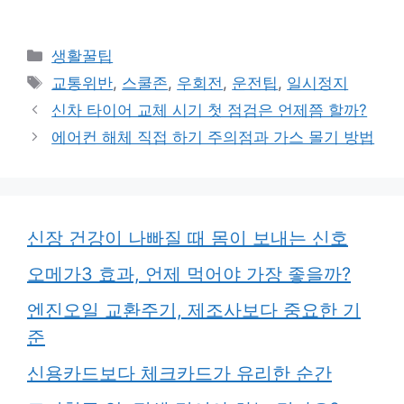
카
생활꿀팁
테
태
교통위반
,
스쿨존
,
우회전
,
운전팁
,
일시정지
고
그
신차 타이어 교체 시기 첫 점검은 언제쯤 할까?
리
에어컨 해체 직접 하기 주의점과 가스 몰기 방법
신장 건강이 나빠질 때 몸이 보내는 신호
오메가3 효과, 언제 먹어야 가장 좋을까?
엔진오일 교환주기, 제조사보다 중요한 기
준
신용카드보다 체크카드가 유리한 순간