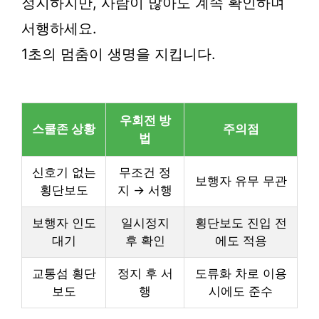
정지하지만, 사람이 많아도 계속 확인하며
서행하세요.
1초의 멈춤이 생명을 지킵니다.
우회전 방
스쿨존 상황
주의점
법
신호기 없는
무조건 정
보행자 유무 무관
횡단보도
지 → 서행
보행자 인도
일시정지
횡단보도 진입 전
대기
후 확인
에도 적용
교통섬 횡단
정지 후 서
도류화 차로 이용
보도
행
시에도 준수