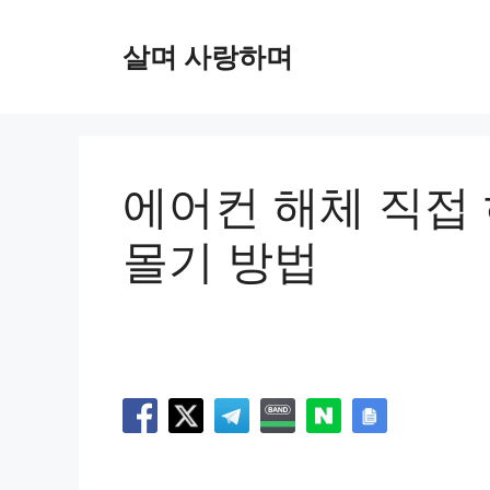
컨
텐
살며 사랑하며
츠
로
건
너
뛰
에어컨 해체 직접
기
몰기 방법