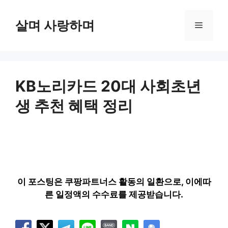
컨
텐
살며 사랑하며
메
츠
로
뉴
건
너
뛰
KB노리카드 20대 사회초년
기
생 추천 혜택 정리
이 포스팅은 쿠팡파트너스 활동의 일환으로, 이에따
른 일정액의 수수료를 제공받습니다.