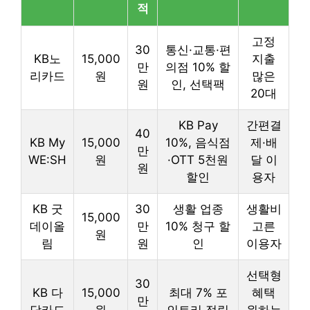
적
고정
30
통신·교통·편
KB노
15,000
지출
만
의점 10% 할
리카드
원
많은
원
인, 선택팩
20대
KB Pay
간편결
40
KB My
15,000
10%, 음식점
제·배
만
WE:SH
원
·OTT 5천원
달 이
원
할인
용자
KB 굿
30
생활 업종
생활비
15,000
데이올
만
10% 청구 할
고른
원
림
원
인
이용자
선택형
30
KB 다
15,000
최대 7% 포
혜택
만