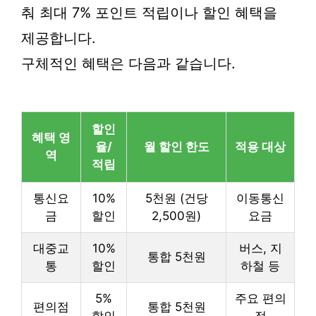
춰 최대 7% 포인트 적립이나 할인 혜택을
제공합니다.
구체적인 혜택은 다음과 같습니다.
할인
혜택 영
율/
월 할인 한도
적용 대상
역
적립
통신요
10%
5천원 (건당
이동통신
금
할인
2,500원)
요금
대중교
10%
버스, 지
통합 5천원
통
할인
하철 등
5%
주요 편의
편의점
통합 5천원