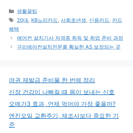
카
생활꿀팁
테
태
20대
,
KB노리카드
,
사회초년생
,
신용카드
,
카드
고
그
혜택
리
에어컨 설치기사 자격증 취득 및 취업 준비 과정
구리에어컨설치전문콜 확실한 AS 보장되는 곳
여권 재발급 준비물 한 번에 정리
신장 건강이 나빠질 때 몸이 보내는 신호
오메가3 효과, 언제 먹어야 가장 좋을까?
엔진오일 교환주기, 제조사보다 중요한 기
준