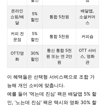
할인
점
온라인
배달앱,
5%
쇼핑/배
통합 5천원
소셜커머
할인
달
스
커피 전
5%
통합 5천원
커피숍
문점
할인
통신 통합 5천
OTT 서비
OTT/영
30%
원 또는 연 2만
스, 영화
화
할인
원
관
이 혜택들은 선택형 서비스팩으로 조합 가
능해 개인 소비에 맞춥니다.
예를 들어 ‘먹는데 진심’ 팩은 배달앱 5% 할
인, ‘노는데 진심’ 팩은 택시와 영화 30% 할