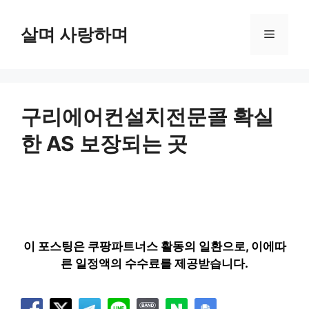
컨
텐
살며 사랑하며
메
츠
로
뉴
건
너
뛰
구리에어컨설치전문콜 확실
기
한 AS 보장되는 곳
이 포스팅은 쿠팡파트너스 활동의 일환으로, 이에따
른 일정액의 수수료를 제공받습니다.