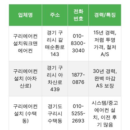
전화
업체명
주소
경력/특징
번호
경기 구
15년 경력,
구리에어컨
010-
리시 갈
저렴 투명
설치워크맨
8300-
매순환로
가격, 철저
에어컨
3040
143
A/S
경기 구
구리에어컨
30년 경력,
리시 아
1877-
설치 (아차
완벽 마감
차산로
0876
산로)
AS 보장
439
시스템/중고
구리에어컨
경기도
010-
에어컨 설
설치 (수택
구리시
5255-
치, 이전 후
동)
수택동
2693
기 많음