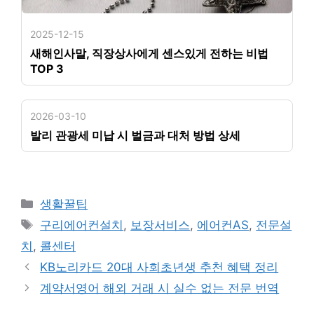
2025-12-15
새해인사말, 직장상사에게 센스있게 전하는 비법
TOP 3
2026-03-10
발리 관광세 미납 시 벌금과 대처 방법 상세
카
생활꿀팁
테
태
구리에어컨설치
,
보장서비스
,
에어컨AS
,
전문설
고
그
치
,
콜센터
리
KB노리카드 20대 사회초년생 추천 혜택 정리
계약서영어 해외 거래 시 실수 없는 전문 번역