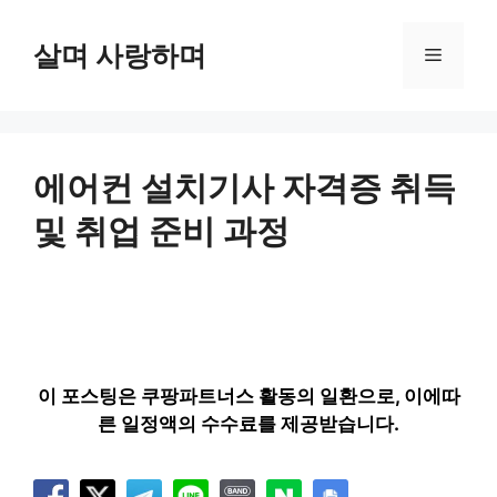
컨
텐
살며 사랑하며
메
츠
로
뉴
건
너
뛰
에어컨 설치기사 자격증 취득
기
및 취업 준비 과정
이 포스팅은 쿠팡파트너스 활동의 일환으로, 이에따
른 일정액의 수수료를 제공받습니다.