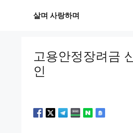
컨
텐
살며 사랑하며
츠
로
건
너
뛰
고용안정장려금 신
기
인