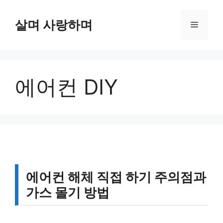
컨
텐
살며 사랑하며
메
츠
로
뉴
건
너
에어컨 DIY
뛰
기
에어컨 해체 직접 하기 주의점과
가스 몰기 방법