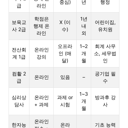
중심)
년
행정
급
라인
학점은
1년
보육교
X (이
어린이집,
행제 온
내
사 2급
수)
유치원
라인
외
오프라
1~2
회계 사무
전산회
온라인
인 (매
개
소, 세무법
계 1급
강의
달)
월
인
컴활 2
공기업 필
온라인
있음
–
급
수
1~3
심리상
온라인
과제 or
방과후 강
개
담사
+ 과제
시험
사
월
온라인
한자능
온라
기초 능력