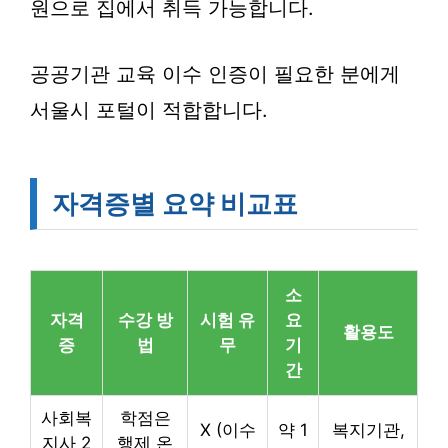
원으로 집에서 취득 가능합니다.
공공기관 교육 이수 인증이 필요한 분에게
서울시 포털이 적합합니다.
자격증별 요약 비교표
소
자격
수강 방
시험 유
요
활용도
증
법
무
기
간
사회복
학점은
X (이수
약 1
복지기관,
지사 2
행제 온