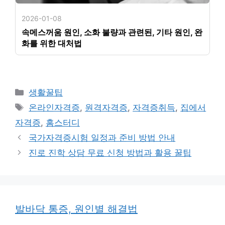
2026-01-08
속메스꺼움 원인, 소화 불량과 관련된, 기타 원인, 완
화를 위한 대처법
카
생활꿀팁
테
태
온라인자격증
,
원격자격증
,
자격증취득
,
집에서
고
그
자격증
,
홈스터디
리
국가자격증시험 일정과 준비 방법 안내
진로 진학 상담 무료 신청 방법과 활용 꿀팁
발바닥 통증, 원인별 해결법