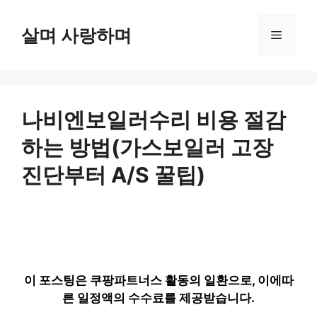
컨
텐
살며 사랑하며
메
츠
로
뉴
건
너
뛰
나비엔보일러수리 비용 절감
기
하는 방법(가스보일러 고장
진단부터 A/S 꿀팁)
이 포스팅은 쿠팡파트너스 활동의 일환으로, 이에따
른 일정액의 수수료를 제공받습니다.