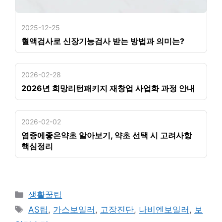
2025-12-25
혈액검사로 신장기능검사 받는 방법과 의미는?
2026-02-28
2026년 희망리턴패키지 재창업 사업화 과정 안내
2026-02-02
염증에좋은약초 알아보기, 약초 선택 시 고려사항
핵심정리
카
생활꿀팁
테
태
AS팁
,
가스보일러
,
고장진단
,
나비엔보일러
,
보
고
그