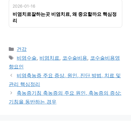
2026-01-16
비염치료잘하는곳 비염치료, 왜 중요할까요 핵심정
리
카
건강
테
태
비염수술
,
비염치료
,
코수술비용
,
코수술비용영
고
그
향요인
리
비염축농증 주요 증상, 원인, 진단 방법, 치료 및
관리 핵심정리
축농증기침 축농증의 주요 원인, 축농증의 증상:
기침을 동반하는 경우