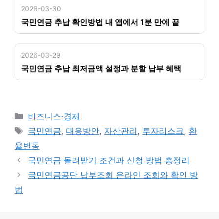
2026-03-30
국민연금 추납 확인방법 내 앱에서 1분 만에 끝
2026-03-29
국민연금 추납 최저금액 설정과 분할 납부 혜택
카
비즈니스·경제
테
태
국민연금
,
대응방안
,
자산관리
,
투자리스크
,
환
고
그
율변동
리
국민연금 돌려받기 조건과 신청 방법 총정리
국민연금공단 납부조회 온라인 조회와 확인 방
법