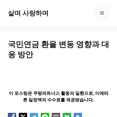
컨
텐
살며 사랑하며
메
츠
로
뉴
건
너
뛰
국민연금 환율 변동 영향과 대
기
응 방안
이 포스팅은 쿠팡파트너스 활동의 일환으로, 이에따
른 일정액의 수수료를 제공받습니다.