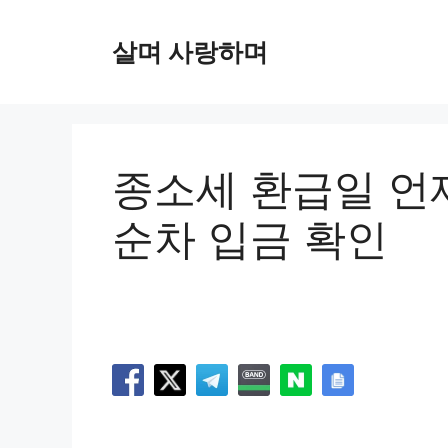
컨
텐
살며 사랑하며
츠
로
건
너
뛰
종소세 환급일 언
기
순차 입금 확인