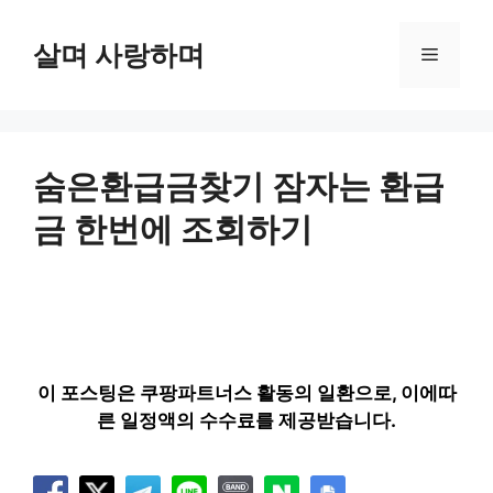
컨
텐
살며 사랑하며
메
츠
로
뉴
건
너
뛰
숨은환급금찾기 잠자는 환급
기
금 한번에 조회하기
이 포스팅은 쿠팡파트너스 활동의 일환으로, 이에따
른 일정액의 수수료를 제공받습니다.