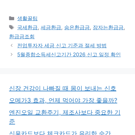
카
생활꿀팁
테
태
국세환급
,
세금환급
,
숨은환급금
,
잠자는환급금
,
고
그
환급금조회
리
전업투자자 세금 신고 기준과 절세 방법
5월종합소득세신고기간 2026 신고 일정 확인
신장 건강이 나빠질 때 몸이 보내는 신호
오메가3 효과, 언제 먹어야 가장 좋을까?
엔진오일 교환주기, 제조사보다 중요한 기
준
신용카드보다 체크카드가 유리한 순간