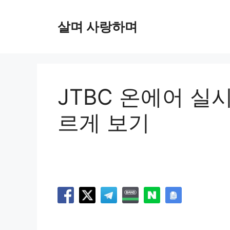
컨
텐
살며 사랑하며
츠
로
건
너
뛰
JTBC 온에어 실
기
르게 보기