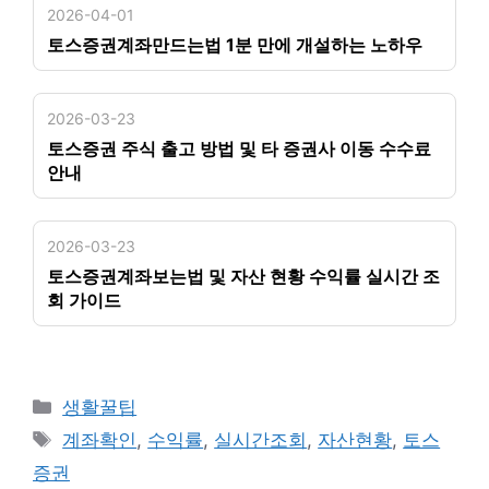
2026-04-01
토스증권계좌만드는법 1분 만에 개설하는 노하우
2026-03-23
토스증권 주식 출고 방법 및 타 증권사 이동 수수료
안내
2026-03-23
토스증권계좌보는법 및 자산 현황 수익률 실시간 조
회 가이드
카
생활꿀팁
테
태
계좌확인
,
수익률
,
실시간조회
,
자산현황
,
토스
고
그
증권
리