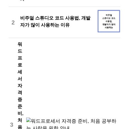
비주얼 스튜디오 코드 사용법, 개발
2
자가 많이 사용하는 이유
워
드
프
로
세
서
자
격
증
준
비,
처
3
음