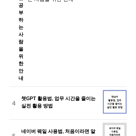
공
부
하
는
사
람
을
위
한
안
내
챗GPT 활용법, 업무 시간을 줄이는
4
실전 활용 방법
네이버 웨일 사용법, 처음이라면 알
5