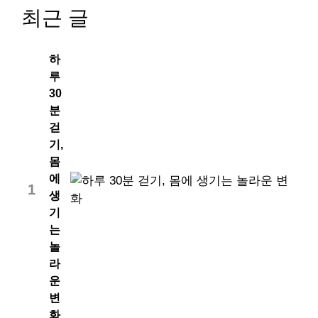
최근 글
하
루
30
분
걷
기,
몸
에
1
생
기
는
놀
라
운
변
화