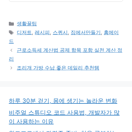
카
생활꿀팁
테
태
디저트
,
레시피
,
스퀴시
,
집에서만들기
,
홈메이
고
그
드
리
근로소득세 계산법 공제 항목 포함 실전 계산 정
리
조리개 가방 수납 좋은 데일리 추천템
하루 30분 걷기, 몸에 생기는 놀라운 변화
비주얼 스튜디오 코드 사용법, 개발자가 많
이 사용하는 이유