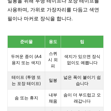
밀봉을 위해 투명 테이프나 포장 테이프를
사용하며, 가위로 가장자리를 다듬고 색연
필이나 마커로 장식을 합니다.
준비물
용도
팁
스퀴
두꺼운 종이 (A4
색지가 있으면 장식
시 외
용지 또는 색지)
없이도 예쁩니다
피
테이프 (투명 또
넓은 폭이 붙이기 쉽
밀봉
는 포장 테이프)
습니다
내부
솜이 더 부드럽고 오
솜 또는 휴지
채움
래갑니다