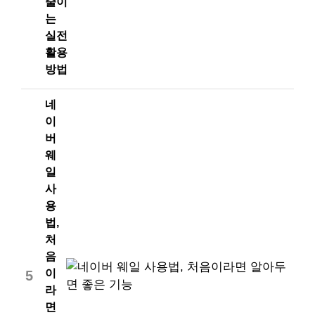
줄이
는
실전
활용
방법
네
이
버
웨
일
사
용
법,
처
음
이
5
라
면