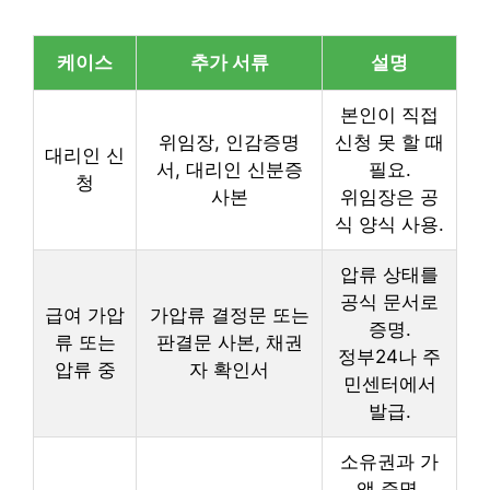
케이스
추가 서류
설명
본인이 직접
위임장, 인감증명
신청 못 할 때
대리인 신
서, 대리인 신분증
필요.
청
사본
위임장은 공
식 양식 사용.
압류 상태를
공식 문서로
급여 가압
가압류 결정문 또는
증명.
류 또는
판결문 사본, 채권
정부24나 주
압류 중
자 확인서
민센터에서
발급.
소유권과 가
액 증명.