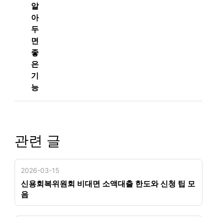
알
아
두
면
좋
은
기
능
관련 글
2026-03-15
신용회복위원회 비대면 소액대출 한도와 신청 팁 모
음