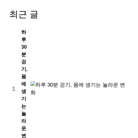
최근 글
하
루
30
분
걷
기,
몸
에
1
생
기
는
놀
라
운
변