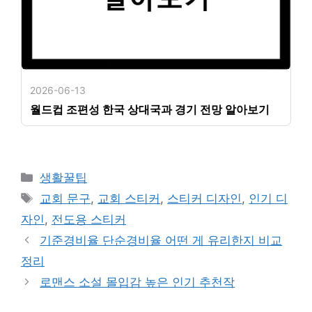
2026-06-13
월드컵 조편성 한국 상대국과 경기 전망 알아보기
카
생활꿀팁
테
태
교회 문구
,
교회 스티커
,
스티커 디자인
,
인기 디
고
그
자인
,
전도용 스티커
리
기준경비율 단순경비율 어떤 게 유리한지 비교
정리
로맨스 소설 몰입감 높은 인기 추천작