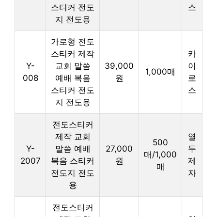
스티커 전도
스
지 전도용
가로형 전도
스티커 제작
카
Y-
교회 말씀
39,000
이
1,000매
008
예배 복음
원
로
스티커 전도
스
지 전도용
전도스티커
제작 교회
열
500
Y-
말씀 예배
27,000
두
매/1,000
2007
복음 스티커
원
제
매
전도지 전도
자
용
전도스티커