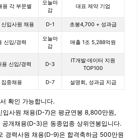
오늘마
채용 각 부문별
대표 제약 기업
감
즈 신입사원 채용
D-1
초봉4,700 + 성과급
오늘마
용 신입/경력
매출 1조 5,288억원
감
IT개발·데이터 지원
채용 신입/경력
D-3
TOP100
원 집중채용
D-7
설명회, 성과급 지급
에서 확인 가능합니다.
입사원 채용(D-7)은 평균연봉 8,800만원,
 공개채용(D-3)은 동종업종 상위연봉입니다.
 경력사원 채용(D-9)은 합격축하금 500만원