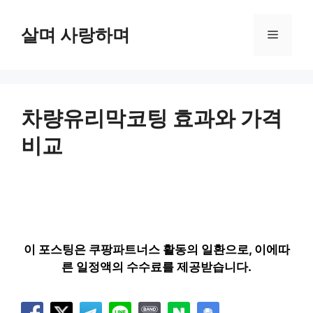
컨
텐
살며 사랑하며
메
츠
로
뉴
건
너
뛰
차량유리막코팅 효과와 가격
기
비교
이 포스팅은 쿠팡파트너스 활동의 일환으로, 이에따
른 일정액의 수수료를 제공받습니다.