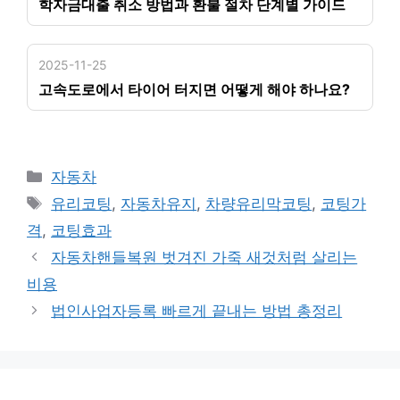
학자금대출 취소 방법과 환불 절차 단계별 가이드
2025-11-25
고속도로에서 타이어 터지면 어떻게 해야 하나요?
카
자동차
테
태
유리코팅
,
자동차유지
,
차량유리막코팅
,
코팅가
고
그
격
,
코팅효과
리
자동차핸들복원 벗겨진 가죽 새것처럼 살리는
비용
법인사업자등록 빠르게 끝내는 방법 총정리