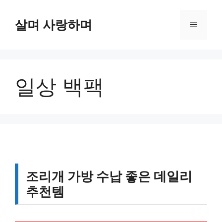
컨
텐
살며 사랑하며
메
츠
로
뉴
건
너
일상 백팩
뛰
기
조리개 가방 수납 좋은 데일리
추천템