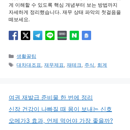
게 이해할 수 있도록 핵심 개념부터 보는 방법까지
자세하게 정리했습니다. 재무 상태 파악의 첫걸음을
떼보세요.
카
생활꿀팁
테
태
대차대조표
,
재무제표
,
재테크
,
주식
,
회계
고
그
리
여권 재발급 준비물 한 번에 정리
신장 건강이 나빠질 때 몸이 보내는 신호
오메가3 효과, 언제 먹어야 가장 좋을까?