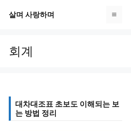
컨
텐
살며 사랑하며
메
츠
로
뉴
건
너
회계
뛰
기
대차대조표 초보도 이해되는 보
는 방법 정리