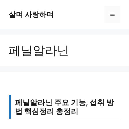
컨
텐
살며 사랑하며
메
츠
로
뉴
건
너
페닐알라닌
뛰
기
페닐알라닌 주요 기능, 섭취 방
법 핵심정리 총정리