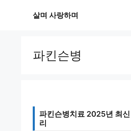
컨
텐
살며 사랑하며
츠
로
건
너
뛰
파킨슨병
기
파킨슨병치료 2025년 최신
리