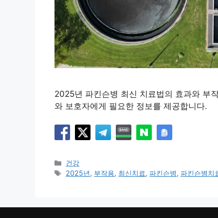
2025년 파킨슨병 최신 치료법의 효과와 부
와 보호자에게 필요한 정보를 제공합니다.
카
건강
테
태
2025년
,
부작용
,
최신치료
,
파킨슨병
,
파킨슨병치
고
그
리