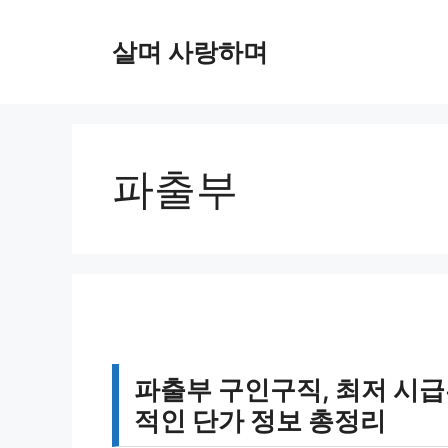
컨
텐
살며 사랑하며
츠
로
건
너
뛰
파출부
기
파출부 구인구직, 최저 시
적인 단가 정보 총정리