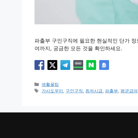
파출부 구인구직에 필요한 현실적인 단가 정
여까지, 궁금한 모든 것을 확인하세요.
카
생활꿀팁
테
태
가사도우미
,
구인구직
,
최저시급
,
파출부
,
평균급여
고
그
리