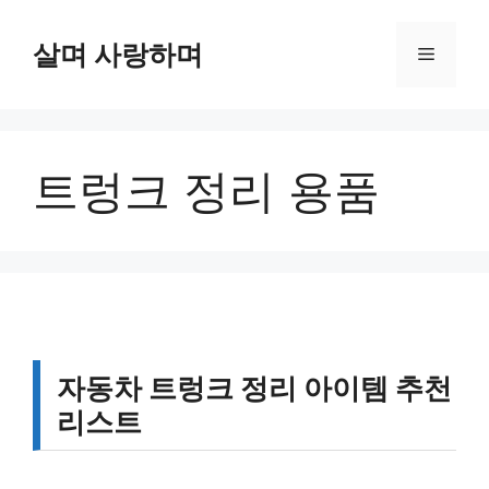
컨
텐
살며 사랑하며
메
츠
로
뉴
건
너
트렁크 정리 용품
뛰
기
자동차 트렁크 정리 아이템 추천
리스트