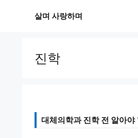
컨
텐
살며 사랑하며
츠
로
건
너
뛰
진학
기
대체의학과 진학 전 알아야