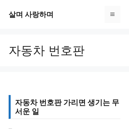
컨
텐
살며 사랑하며
메
츠
로
뉴
건
너
자동차 번호판
뛰
기
자동차 번호판 가리면 생기는 무
서운 일