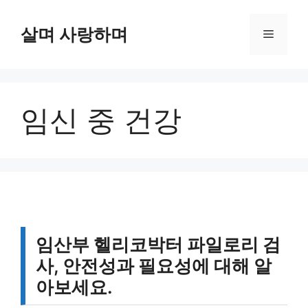
컨
텐
살며 사랑하며
메
츠
로
뉴
건
너
임신 중 건강
뛰
기
임산부 헬리코박터 파일로리 검
사, 안전성과 필요성에 대해 알
아보세요.