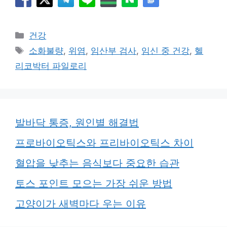
카
건강
테
태
소화불량
,
위염
,
임산부 검사
,
임신 중 건강
,
헬
고
그
리코박터 파일로리
리
발바닥 통증, 원인별 해결법
프로바이오틱스와 프리바이오틱스 차이
혈압을 낮추는 음식보다 중요한 습관
토스 포인트 모으는 가장 쉬운 방법
고양이가 새벽마다 우는 이유