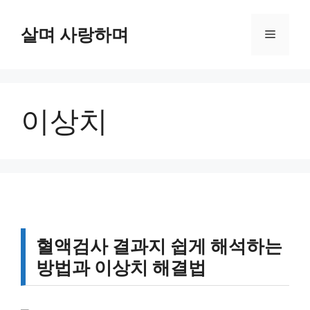
컨
텐
살며 사랑하며
메
츠
로
뉴
건
너
이상치
뛰
기
혈액검사 결과지 쉽게 해석하는
방법과 이상치 해결법