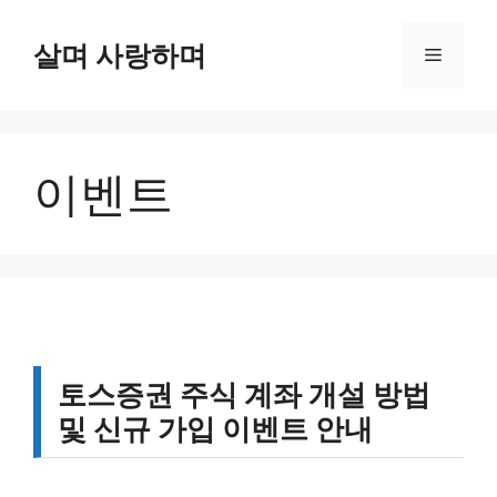
컨
텐
살며 사랑하며
메
츠
로
뉴
건
너
이벤트
뛰
기
토스증권 주식 계좌 개설 방법
및 신규 가입 이벤트 안내