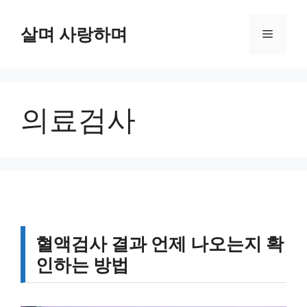
컨
텐
살며 사랑하며
메
츠
로
뉴
건
너
의료검사
뛰
기
혈액검사 결과 언제 나오는지 확
인하는 방법