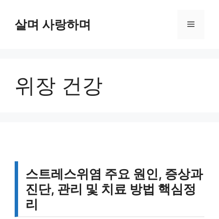
컨
텐
살며 사랑하며
메
츠
로
뉴
건
너
위장 건강
뛰
기
스트레스위염 주요 원인, 증상과
진단, 관리 및 치료 방법 핵심정
리