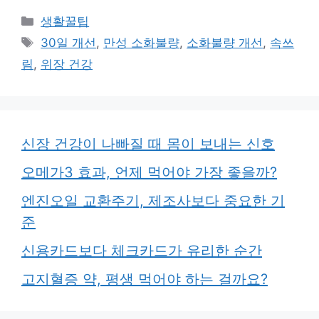
카
생활꿀팁
테
태
30일 개선
,
만성 소화불량
,
소화불량 개선
,
속쓰
고
그
림
,
위장 건강
리
신장 건강이 나빠질 때 몸이 보내는 신호
오메가3 효과, 언제 먹어야 가장 좋을까?
엔진오일 교환주기, 제조사보다 중요한 기
준
신용카드보다 체크카드가 유리한 순간
고지혈증 약, 평생 먹어야 하는 걸까요?