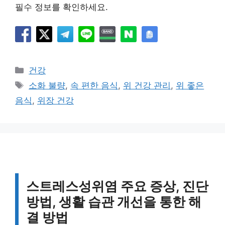
필수 정보를 확인하세요.
카
건강
테
태
소화 불량
,
속 편한 음식
,
위 건강 관리
,
위 좋은
고
그
음식
,
위장 건강
리
스트레스성위염 주요 증상, 진단
방법, 생활 습관 개선을 통한 해
결 방법