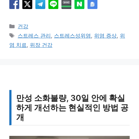
카
건강
테
태
스트레스 관리
,
스트레스성위염
,
위염 증상
,
위
고
그
염 치료
,
위장 건강
리
만성 소화불량, 30일 안에 확실
하게 개선하는 현실적인 방법 공
개