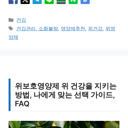
카
건강
테
태
건강관리
,
소화불량
,
영양제추천
,
위건강
,
위영
고
그
양제
리
위보호영양제 위 건강을 지키는
방법, 나에게 맞는 선택 가이드,
FAQ