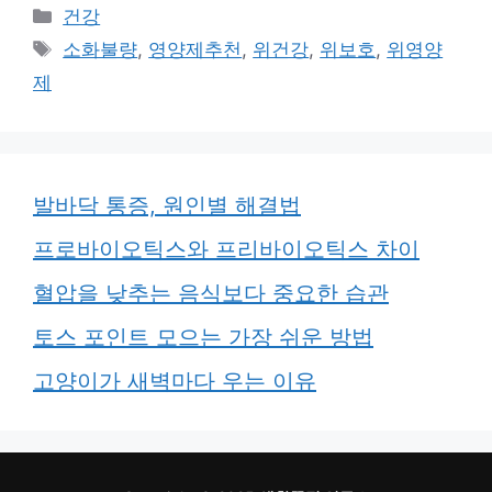
카
건강
테
태
소화불량
,
영양제추천
,
위건강
,
위보호
,
위영양
고
그
제
리
발바닥 통증, 원인별 해결법
프로바이오틱스와 프리바이오틱스 차이
혈압을 낮추는 음식보다 중요한 습관
토스 포인트 모으는 가장 쉬운 방법
고양이가 새벽마다 우는 이유