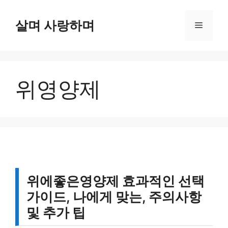
컨
텐
살며 사랑하며
메
츠
로
뉴
건
너
위영양제
뛰
기
위에좋은영양제 효과적인 선택
가이드, 나에게 맞는, 주의사항
및 추가 팁