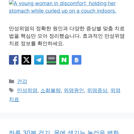
만성위염의 정확한 원인과 다양한 증상별 맞춤 치료
법을 핵심만 모아 정리했습니다. 효과적인 만성위염
치료 정보를 확인하세요.
카
건강
테
태
만성위염
,
소화불량
,
위염원인
,
위염증상
,
위염
고
그
치료
리
하루 30분 걷기, 몸에 생기는 놀라운 변화