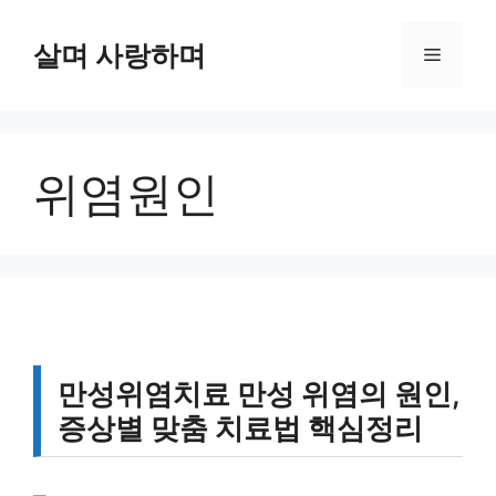
컨
텐
살며 사랑하며
메
츠
로
뉴
건
너
위염원인
뛰
기
만성위염치료 만성 위염의 원인,
증상별 맞춤 치료법 핵심정리