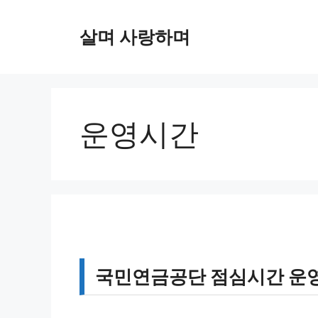
컨
텐
살며 사랑하며
츠
로
건
너
뛰
운영시간
기
국민연금공단 점심시간 운영