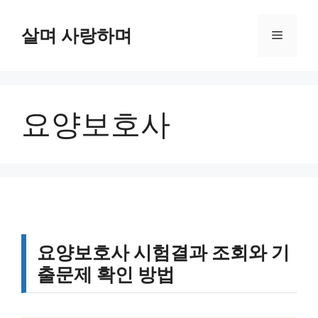
컨
텐
살며 사랑하며
메
츠
로
뉴
건
너
요양보호사
뛰
기
요양보호사 시험결과 조회와 기
출문제 확인 방법