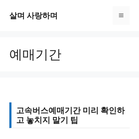
컨
텐
살며 사랑하며
메
츠
로
뉴
건
너
예매기간
뛰
기
고속버스예매기간 미리 확인하
고 놓치지 말기 팁