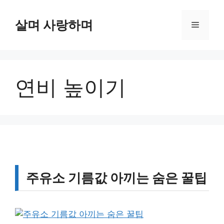
컨
텐
살며 사랑하며
메
츠
로
뉴
건
너
연비 높이기
뛰
기
주유소 기름값 아끼는 숨은 꿀팁