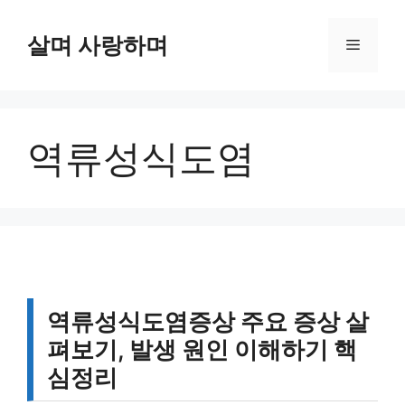
컨
텐
살며 사랑하며
메
츠
로
뉴
건
너
역류성식도염
뛰
기
역류성식도염증상 주요 증상 살
펴보기, 발생 원인 이해하기 핵
심정리