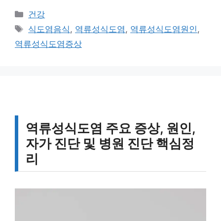
카
건강
테
태
식도염음식
,
역류성식도염
,
역류성식도염원인
,
고
그
역류성식도염증상
리
역류성식도염 주요 증상, 원인,
자가 진단 및 병원 진단 핵심정
리