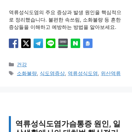
역류성식도염의 주요 증상과 발생 원인을 핵심적으
로 정리했습니다. 불편한 속쓰림, 소화불량 등 흔한
증상들을 이해하고 예방하는 방법을 알아보세요.
카
건강
테
태
소화불량
,
식도염증상
,
역류성식도염
,
위산역류
고
그
리
역류성식도염가슴통증 원인, 일