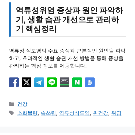
역류성위염 증상과 원인 파악하
기, 생활 습관 개선으로 관리하
기 핵심정리
역류성 식도염의 주요 증상과 근본적인 원인을 파악
하고, 효과적인 생활 습관 개선 방법을 통해 증상을
관리하는 핵심 정보를 제공합니다.
카
건강
테
태
소화불량
,
속쓰림
,
역류성식도염
,
위건강
,
위염
고
그
리