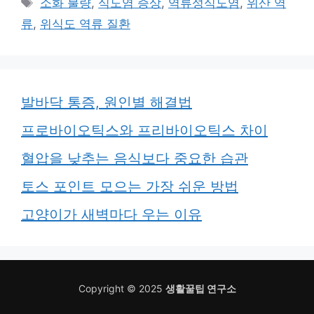
태
소화 불량
,
식도염 증상
,
역류성식도염
,
위산 역
고
그
류
,
위식도 역류 질환
리
발바닥 통증, 원인별 해결법
프로바이오틱스와 프리바이오틱스 차이
혈압을 낮추는 음식보다 중요한 습관
토스 포인트 모으는 가장 쉬운 방법
고양이가 새벽마다 우는 이유
Copyright © 2025
생활꿀팁 연구소