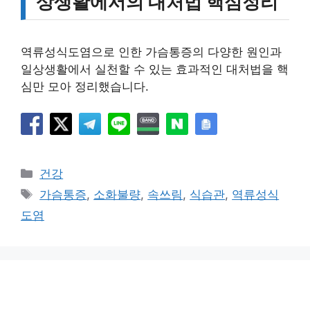
상생활에서의 대처법 핵심정리
역류성식도염으로 인한 가슴통증의 다양한 원인과
일상생활에서 실천할 수 있는 효과적인 대처법을 핵
심만 모아 정리했습니다.
카
건강
테
태
가슴통증
,
소화불량
,
속쓰림
,
식습관
,
역류성식
고
그
도염
리